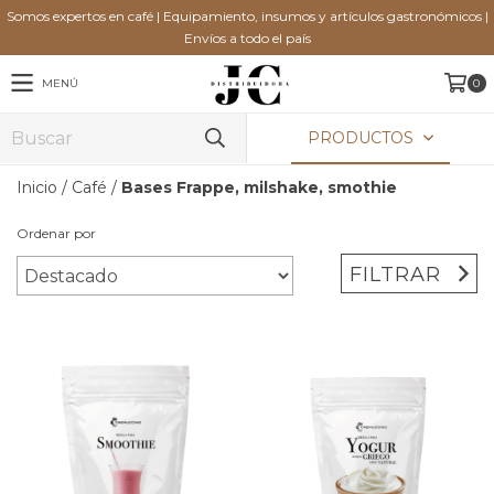
Somos expertos en café | Equipamiento, insumos y artículos gastronómicos |
Envíos a todo el país
MENÚ
0
PRODUCTOS
Inicio
/
Café
/
Bases Frappe, milshake, smothie
Ordenar por
FILTRAR