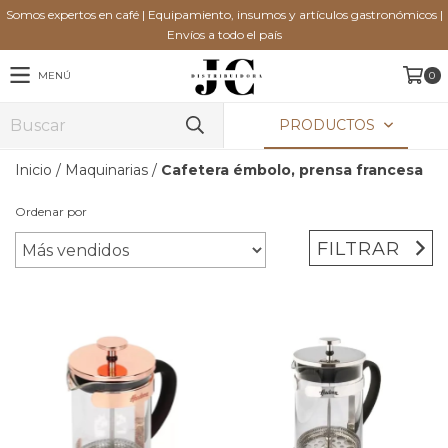
Somos expertos en café | Equipamiento, insumos y artículos gastronómicos |
Envíos a todo el país
MENÚ
0
PRODUCTOS
Inicio
/
Maquinarias
/
Cafetera émbolo, prensa francesa
Ordenar por
FILTRAR