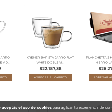
 JARRO
KREMER BARISTA JARRO FLAT
PLANCHETTA 2 
VID...
WHITE DOBLE VI...
HIERRO LA
7
$22.187,38
$26.2
io
aceptás el uso de cookies
para agilizar tu experiencia de co