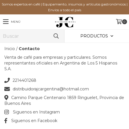
Somos expertos en café | Equipamiento, insumos y artículos gastronómicos |
Envíos a todo el país
MENÚ
0
PRODUCTOS
Inicio
/
Contacto
Venta de café para empresas y particulares. Somos
representantes oficiales en Argentina de Los 5 Hispanos
S.A.
2214401268
distribuidorajcargentina@hotmail.com
Camino Parque Centenario 1859 Ringuelet, Provincia de
Buenos Aires
Siguenos en Instagram
Siguenos en Facebook