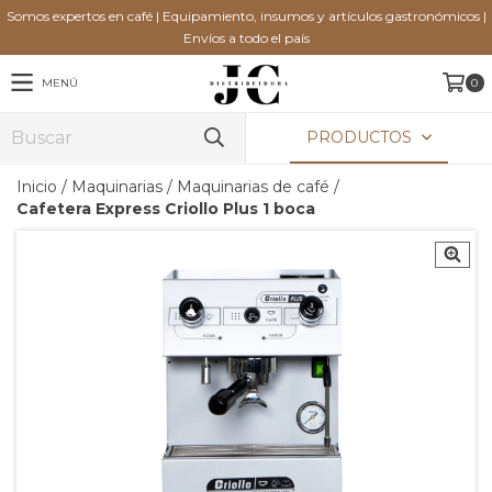
Somos expertos en café | Equipamiento, insumos y artículos gastronómicos |
Envíos a todo el país
MENÚ
0
PRODUCTOS
Inicio
/
Maquinarias
/
Maquinarias de café
/
Cafetera Express Criollo Plus 1 boca