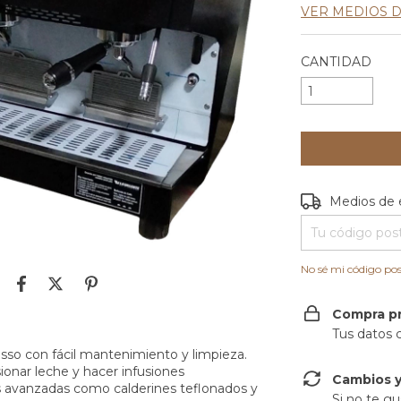
VER MEDIOS 
CANTIDAD
Entregas para e
Medios de 
No sé mi código pos
Compra p
Tus datos 
o con fácil mantenimiento y limpieza.
onar leche y hacer infusiones
Cambios y
s avanzadas como calderines teflonados y
Si no te gu