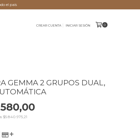
do el país
0
CREAR CUENTA
INICIAR SESIÓN
A GEMMA 2 GRUPOS DUAL,
AUTOMÁTICA
.580,00
os
$5.840.975,21