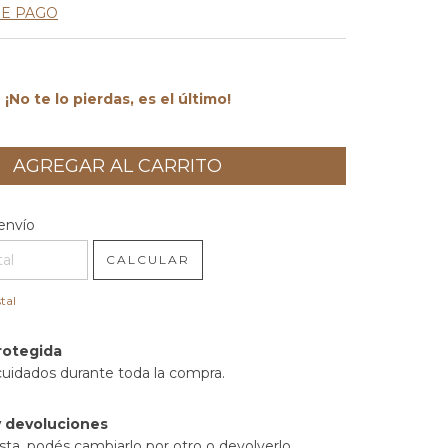
DE PAGO
¡No te lo pierdas, es el último!
l CP:
CAMBIAR CP
envío
CALCULAR
tal
rotegida
cuidados durante toda la compra.
 devoluciones
sta, podés cambiarlo por otro o devolverlo.