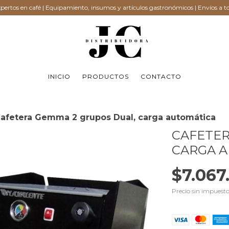
ertos en café | Equipamiento, insumos y artículos gastronómicos | Envíos a to
INICIO
PRODUCTOS
CONTACTO
afetera Gemma 2 grupos Dual, carga automática
CAFETER
CARGA 
$7.067
Precio sin impuest