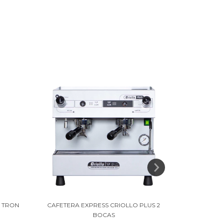
A TRON
CAFETERA EXPRESS CRIOLLO PLUS 2
CAFETERA
BOCAS