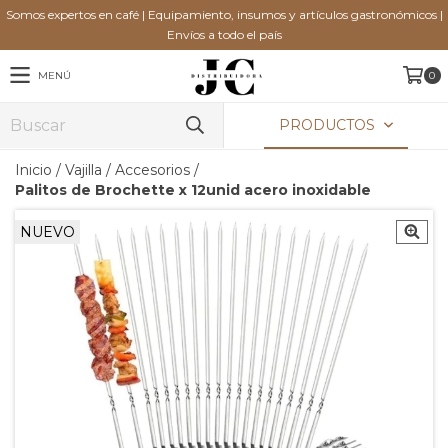
Somos expertos en café | Equipamiento, insumos y artículos gastronómicos |
Envíos a todo el país
MENÚ
0
PRODUCTOS
Inicio
/
Vajilla
/
Accesorios
/
Palitos de Brochette x 12unid acero inoxidable
NUEVO