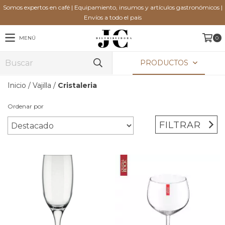
Somos expertos en café | Equipamiento, insumos y artículos gastronómicos |
Envíos a todo el país
MENÚ
0
PRODUCTOS
Inicio
/
Vajilla
/
Cristaleria
Ordenar por
FILTRAR