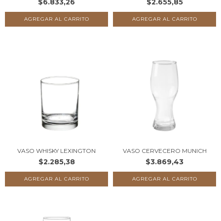
$6.833,26
$2.655,85
VASO WHISKY LEXINGTON
VASO CERVECERO MUNICH
$2.285,38
$3.869,43