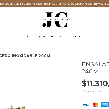
ertos en café | Equipamiento, insumos y artículos gastronómicos | Envíos a to
INICIO
PRODUCTOS
CONTACTO
CERO INOXIDABLE 24CM
ENSALAD
24CM
$11.310
Precio sin impuest