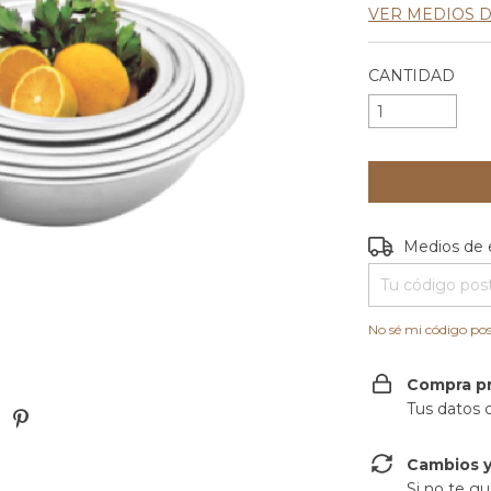
VER MEDIOS 
CANTIDAD
Entregas para e
Medios de 
No sé mi código pos
Compra p
Tus datos 
Cambios y
Si no te gu