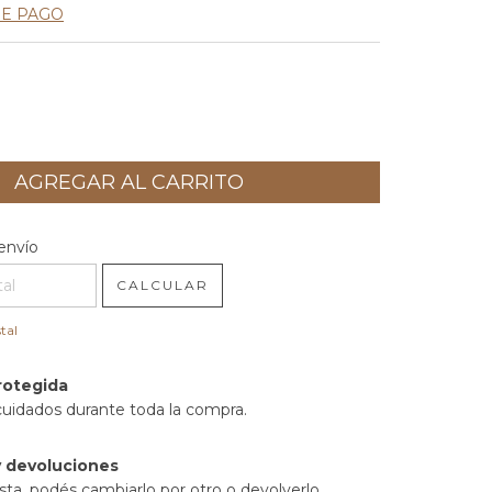
DE PAGO
l CP:
CAMBIAR CP
envío
CALCULAR
tal
rotegida
cuidados durante toda la compra.
 devoluciones
sta, podés cambiarlo por otro o devolverlo.