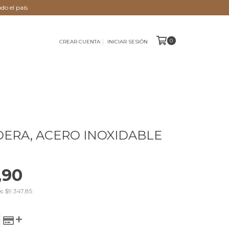
do el país
0
CREAR CUENTA
INICIAR SESIÓN
ERA, ACERO INOXIDABLE
,90
os
$9.347,85