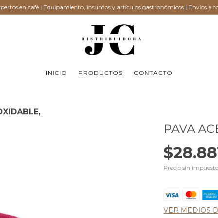
ertos en café | Equipamiento, insumos y artículos gastronómicos | Envíos a to
INICIO
PRODUCTOS
CONTACTO
OXIDABLE,
PAVA AC
$28.88
Precio sin impuest
VER MEDIOS 