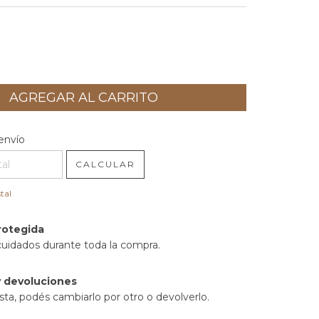
l CP:
CAMBIAR CP
envío
CALCULAR
tal
rotegida
cuidados durante toda la compra.
 devoluciones
sta, podés cambiarlo por otro o devolverlo.