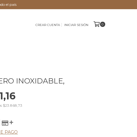
do el país
0
CREAR CUENTA
INICIAR SESIÓN
ERO INOXIDABLE,
1,16
os
$23.868,73
DE PAGO