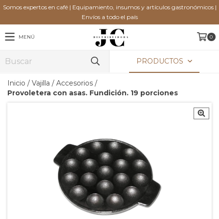
Somos expertos en café | Equipamiento, insumos y artículos gastronómicos |
Envíos a todo el país
MENÚ
0
PRODUCTOS
Inicio
/
Vajilla
/
Accesorios
/
Provoletera con asas. Fundición. 19 porciones